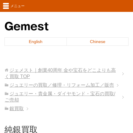
メニュー
English
Chinese
ジェメスト｜創業40周年 金や宝石をどこよりも高
く買取
TOP
ジュエリーの買取／修理・リフォーム加工／販売
ジュエリー・貴金属・ダイヤモンド・宝石の買取/
ご売却
銀買取
純銀買取